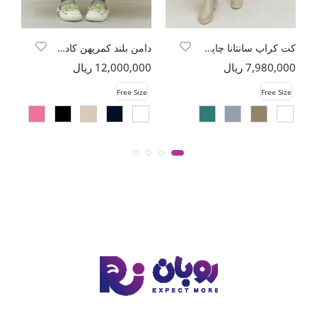
کت کراپ سانتانا چاپی لئا
دامن بلند کمرپهن کادنزا
7,980,000 ریال
12,000,000 ریال
00
e
Free Size
Free Size