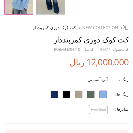
NEW COLLECTION
کت کوک دوزی کمربنددار
کت کوک دوزی کمربنددار
کد محصول :
44477
کد مدل :
ROBAN-M04110
12,000,000 ریال
رنگ :
آبی آسمانی
رنگ ها :
سایزها :
Free Size