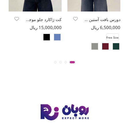
دورس بافت آستین سه رب وینتچی
کت ژاکارد جلو موجی جیب فیلتو طرح بتجقه
6,500,000 ریال
15,000,000 ریال
00
e
Free Size