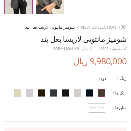
NEW COLLECTION
شومیز مانتویی لاریسا بغل بند
شومیز مانتویی لاریسا بغل بند
کد محصول :
44303
کد مدل :
ROBAN-M04149
9,980,000 ریال
رنگ :
دودی
رنگ ها :
سایزها :
Free Size