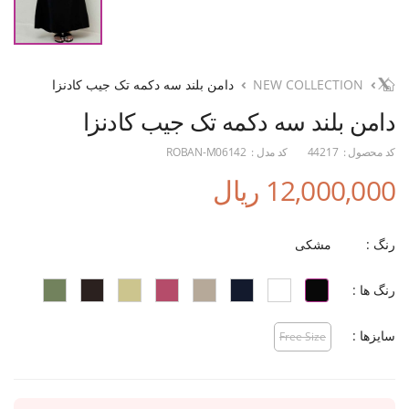
NEW COLLECTION
دامن بلند سه دکمه تک جیب کادنزا
دامن بلند سه دکمه تک جیب کادنزا
کد محصول :
44217
کد مدل :
ROBAN-M06142
12,000,000 ریال
رنگ :
مشکی
رنگ ها :
سایزها :
Free Size