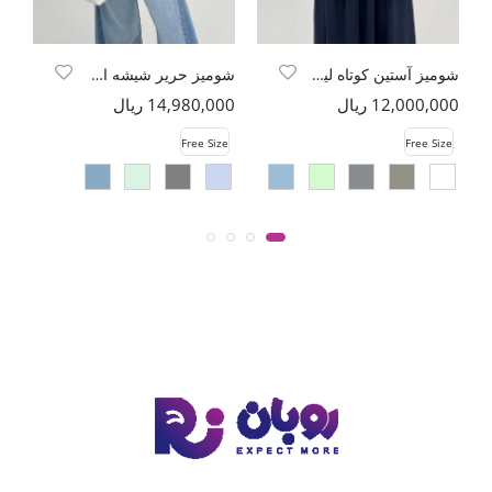
شومیز آستین کوتاه لینن اسلپ
شومیز حریر شیشه ای محو پشت پیله
کت
12,000,000 ریال
14,980,000 ریال
00
e
Free Size
Free Size