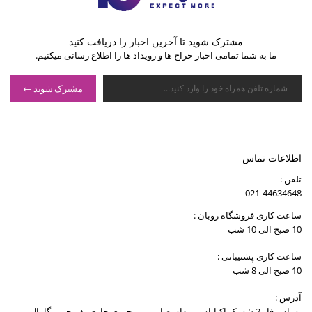
مشترک شوید تا آخرین اخبار را دریافت کنید
ما به شما تمامی اخبار حراج ها و رویداد ها را اطلاع رسانی میکنیم.
مشترک شوید
اطلاعات تماس
تلفن :
021-44634648
ساعت کاری فروشگاه روبان :
10 صبح الی 10 شب
ساعت کاری پشتیبانی :
10 صبح الی 8 شب
آدرس :
تهران , فاز 2 شهرک اکباتان , میدان صارمی , مجتمع تجاری تفریحی مگامال ,