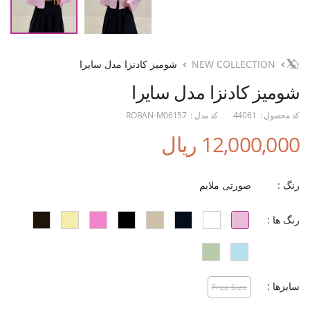
NEW COLLECTION
شومیز کادنزا مدل سایرا
شومیز کادنزا مدل سایرا
کد محصول :
44061
کد مدل :
ROBAN-M06157
12,000,000 ریال
رنگ :
صورتی ملایم
رنگ ها :
سایزها :
Free Size