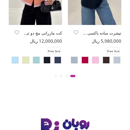
تیشرت ساده باکسی روبان کد 301
کت مازراتی مچ دو تیکه دیپلمات
5,980,000 ریال
12,000,000 ریال
00
e
Free Size
Free Size