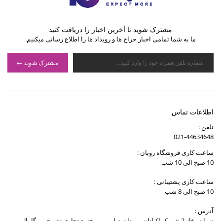
مشترک شوید تا آخرین اخبار را دریافت کنید
ما به شما تمامی اخبار حراج ها و رویداد ها را اطلاع رسانی میکنیم.
مشترک شوید
اطلاعات تماس
تلفن :
021-44634648
ساعت کاری فروشگاه روبان :
10 صبح الی 10 شب
ساعت کاری پشتیبانی :
10 صبح الی 8 شب
آدرس :
تهران , فاز 2 شهرک اکباتان , میدان صارمی , مجتمع تجاری تفریحی مگامال ,