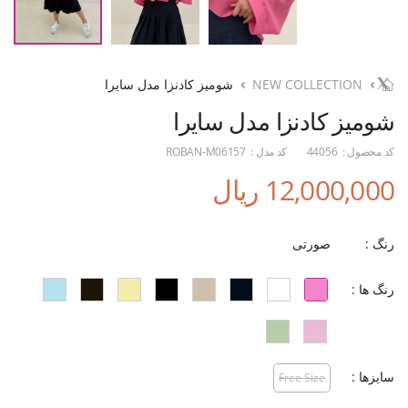
NEW COLLECTION
شومیز کادنزا مدل سایرا
شومیز کادنزا مدل سایرا
کد محصول :
44056
کد مدل :
ROBAN-M06157
12,000,000 ریال
رنگ :
صورتی
رنگ ها :
سایزها :
Free Size