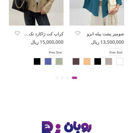
شومیز پشت پیله انزو
کراپ کت ژاکارد تک دکمه طرح بتجقه
13,500,000 ریال
15,000,000 ریال
00
e
Free Size
Free Size