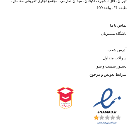
تهران , فاز 2 شهرک اکباتان , میدان صارمی , مجتمع تجاری تفریحی مگامال ,
طبقه F1 , واحد 109
تماس با ما
باشگاه مشتریان
آدرس شعب
سوالات متداول
دستور شست و شو
شرایط تعویض و مرجوع