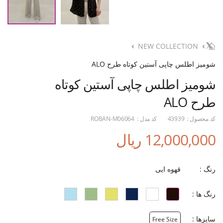
NEW COLLECTION
شومیز اطلس چاپی آستین کوتاه طرح ALO
شومیز اطلس چاپی آستین کوتاه
طرح ALO
کد محصول :
43939
کد مدل :
ROBAN-M06064
12,000,000 ریال
رنگ :
قهوه ایی
رنگ ها :
سایزها :
Free Size