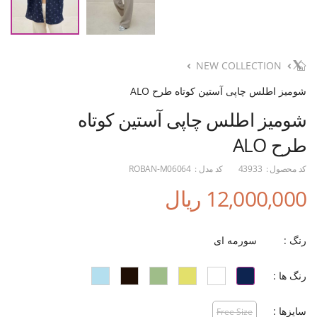
NEW COLLECTION
شومیز اطلس چاپی آستین کوتاه طرح ALO
شومیز اطلس چاپی آستین کوتاه
طرح ALO
کد محصول :
43933
کد مدل :
ROBAN-M06064
12,000,000 ریال
رنگ :
سورمه ای
رنگ ها :
سایزها :
Free Size