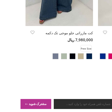
کت مازراتی جلو موجی تک دکمه
شومیز کیمونو پر
7,980,000 ریال
13,980,000 ریال
Free Size
Free Size
مشترک شوید