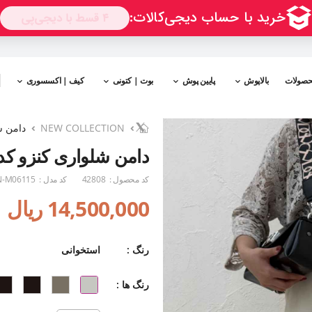
حصولات
بالاپوش
پایین پوش
بوت | کتونی
کیف | اکسسوری
NEW COLLECTION
دامن شل
دامن شلواری کنزو کد 115
کد محصول :
42808
کد مدل :
-M06115
14,500,000 ریال
رنگ :
استخوانی
رنگ ها :