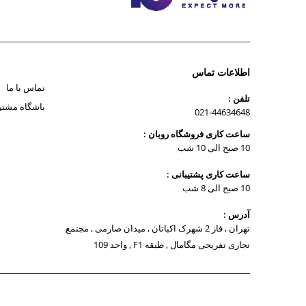
اطلاعات تماس
تماس با ما
تلفن :
باشگاه مشتر
021-44634648
ساعت کاری فروشگاه روبان :
10 صبح الی 10 شب
ساعت کاری پشتیبانی :
10 صبح الی 8 شب
آدرس :
تهران , فاز 2 شهرک اکباتان , میدان صارمی , مجتمع
تجاری تفریحی مگامال , طبقه F1 , واحد 109