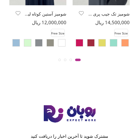
شومیز تک جیب پری سیلک پایین گت دار
شومیز آستین کوتاه لینن اسلپ
14,500,000 ریال
12,000,000 ریال
00
e
Free Size
Free Size
مشترک شوید تا آخرین اخبار را دریافت کنید