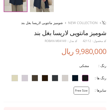
NEW COLLECTION
شومیز مانتویی لاریسا بغل بند
شومیز مانتویی لاریسا بغل بند
کد محصول :
42112
کد مدل :
ROBAN-M04149
9,980,000 ریال
رنگ :
مشکی
رنگ ها :
سایزها :
Free Size