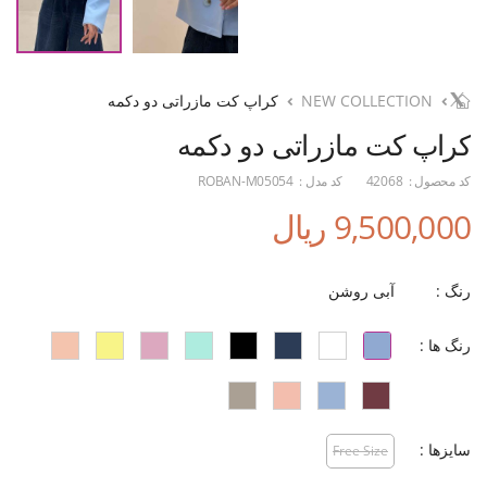
NEW COLLECTION
کراپ کت مازراتی دو دکمه
کراپ کت مازراتی دو دکمه
کد محصول :
42068
کد مدل :
ROBAN-M05054
9,500,000 ریال
رنگ :
آبی روشن
رنگ ها :
سایزها :
Free Size