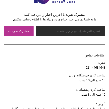
مشترک شوید تا آخرین اخبار را دریافت کنید
ما به شما تمامی اخبار حراج ها و رویداد ها را اطلاع رسانی میکنیم.
مشترک شوید
اطلاعات تماس
تلفن :
021-44634648
ساعت کاری فروشگاه روبان :
10 صبح الی 10 شب
ساعت کاری پشتیبانی :
10 صبح الی 8 شب
آدرس :
تهران , فاز 2 شهرک اکباتان , میدان صارمی , مجتمع تجاری تفریحی مگامال ,