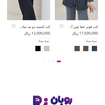
کت فوتر خط چین آستردار مچ پاکتی
کت کسمه دو بند ساتن DIRA
17,500,000 ریال
12,000,000 ریال
00
e
Free Size
Free Size