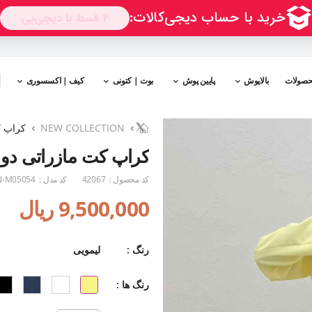
حصولات
بالاپوش
پایین پوش
بوت | کتونی
کیف | اکسسوری
NEW COLLECTION
کراپ ک
کراپ کت مازراتی دو 
کد محصول :
42067
کد مدل :
-M05054
9,500,000 ریال
رنگ :
لیمویی
رنگ ها :