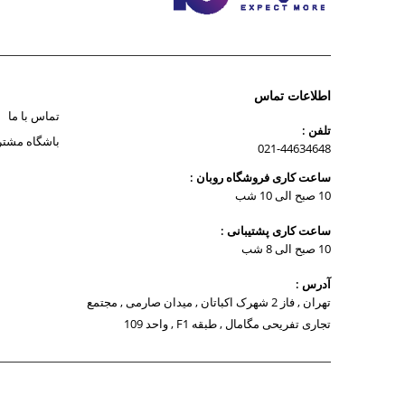
اطلاعات تماس
تماس با ما
تلفن :
باشگاه مشتر
021-44634648
ساعت کاری فروشگاه روبان :
10 صبح الی 10 شب
ساعت کاری پشتیبانی :
10 صبح الی 8 شب
آدرس :
تهران , فاز 2 شهرک اکباتان , میدان صارمی , مجتمع
تجاری تفریحی مگامال , طبقه F1 , واحد 109