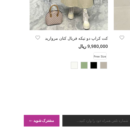
کت کراپ دو تیکه فریال کتان مروارید
کت فوتر خرجکار
9,980,000 ریال
15,000,000 ریال
Free Size
Free Size
مشترک شوید