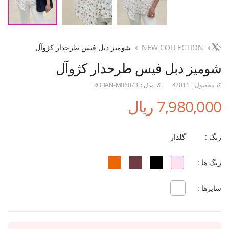
NEW COLLECTION
شومیز دبل فیس طرحدار کژوآل
شومیز دبل فیس طرحدار کژوآل
کد محصول :
42011
کد مدل :
ROBAN-M06073
7,980,000 ریال
رنگ :
گلدار
رنگ ها :
سایزها :