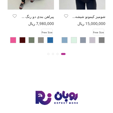
شومیز کیمونو شیشه ای محو کد 6175
پیراهن بندی دو رنگ شانتون
15,000,000 ریال
7,980,000 ریال
00
e
Free Size
Free Size