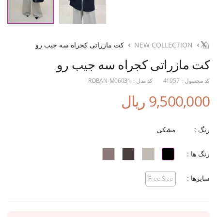
NEW COLLECTION
کت مازراتی کجراه سه جیب رو
کت مازراتی کجراه سه جیب رو
کد محصول :
41957
کد مدل :
ROBAN-M06031
9,500,000 ریال
رنگ :
مشکی
رنگ ها :
سایزها :
Free Size