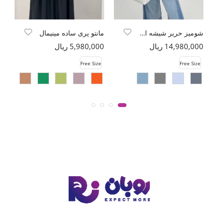
شومیز حریر شیشه ای محو پشت پیله
مانتو پری ساده مینیمال
کت
14,980,000 ریال
5,980,000 ریال
00
e
Free Size
Free Size