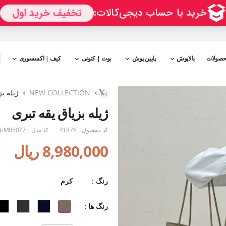
حصولات
بالاپوش
پایین پوش
بوت | کتونی
کیف | اکسسوری
NEW COLLECTION
ژیله بز
ژیله بزیاق یقه تبری
کد محصول :
41876
کد مدل :
-M05077
8,980,000 ریال
رنگ :
کرم
رنگ ها :