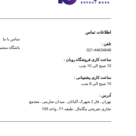
اطلاعات تماس
تماس با ما
تلفن :
باشگاه مشتر
021-44634648
ساعت کاری فروشگاه روبان :
10 صبح الی 10 شب
ساعت کاری پشتیبانی :
10 صبح الی 8 شب
آدرس :
تهران , فاز 2 شهرک اکباتان , میدان صارمی , مجتمع
تجاری تفریحی مگامال , طبقه F1 , واحد 109