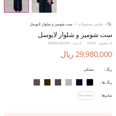
تمامی محصولات
ست شومیز و شلوار لایوسل
ست شومیز و شلوار لایوسل
کد محصول :
41830
کد مدل :
ROBAN-009355
29,980,000 ریال
رنگ :
مشکی
رنگ ها :
سایزها :
Free Size