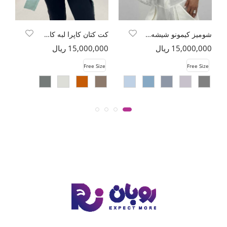
شومیز کیمونو شیشه ای محو کد 6175
کت کتان کاپرا لبه کات پاگن دار
15,000,000 ریال
15,000,000 ریال
00
e
Free Size
Free Size