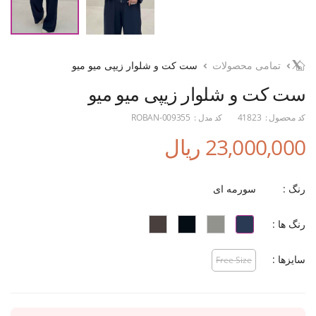
تمامی محصولات
ست کت و شلوار زیپی میو میو
ست کت و شلوار زیپی میو میو
کد محصول :
41823
کد مدل :
ROBAN-009355
23,000,000 ریال
رنگ :
سورمه ای
رنگ ها :
سایزها :
Free Size