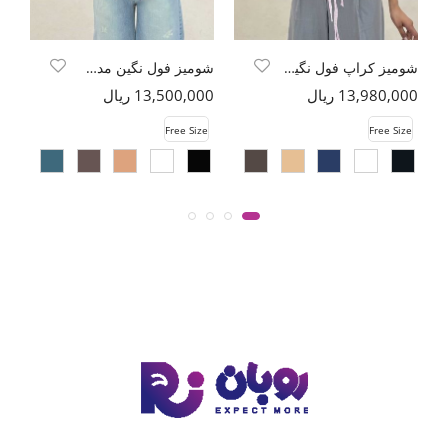
شومیز کراپ فول نگین دو بند
شومیز فول نگین مدل kaya
13,980,000 ریال
13,500,000 ریال
00
e
Free Size
Free Size