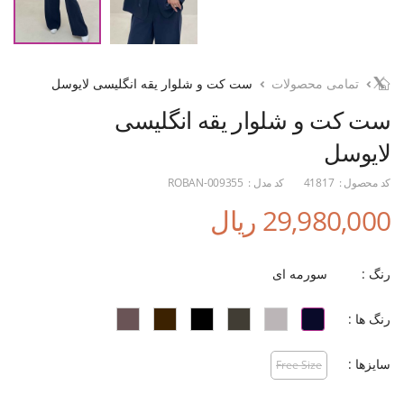
تمامی محصولات
ست کت و شلوار یقه انگلیسی لایوسل
ست کت و شلوار یقه انگلیسی
لایوسل
کد محصول :
41817
کد مدل :
ROBAN-009355
29,980,000 ریال
رنگ :
سورمه ای
رنگ ها :
سایزها :
Free Size