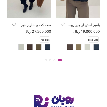
بامبر آستردار جیر زیپدار مچ کش
ست کت و شلوار جیر
19,800,000 ریال
27,500,000 ریال
00
Free Size
Free Size