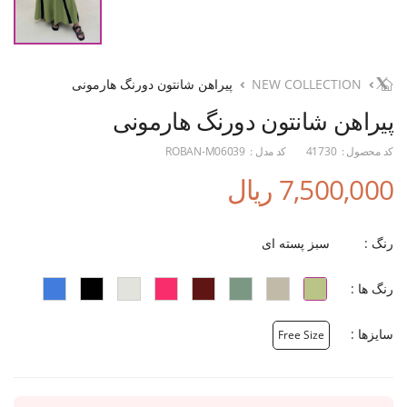
NEW COLLECTION
پیراهن شانتون دورنگ هارمونی
پیراهن شانتون دورنگ هارمونی
کد محصول :
41730
کد مدل :
ROBAN-M06039
7,500,000 ریال
رنگ :
سبز پسته ای
رنگ ها :
سایزها :
Free Size