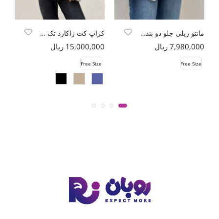
مانتو ریلی جلو دو بند طرح برگ سوزنی
کراپ کت ژاکارد تک دکمه طرح بتجقه
7,980,000 ریال
15,000,000 ریال
00
e
Free Size
Free Size