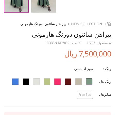
NEW COLLECTION
پیراهن شانتون دورنگ هارمونی
پیراهن شانتون دورنگ هارمونی
کد محصول :
41727
کد مدل :
ROBAN-M06039
7,500,000 ریال
رنگ :
سبز آدامسی
رنگ ها :
سایزها :
Free Size