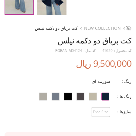
NEW COLLECTION
کت بزیاق دو دکمه نیلس
کت بزیاق دو دکمه نیلس
کد محصول :
41629
کد مدل :
ROBAN-M04124
9,500,000 ریال
رنگ :
سورمه ای
رنگ ها :
سایزها :
Free Size