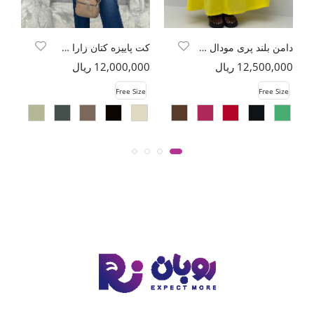
دامن بلند پری مودال جلو دو بند
کت پاییزه کتان زارا چهار دکمه آژند
12,500,000 ریال
12,000,000 ریال
00
e
Free Size
Free Size