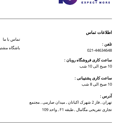
اطلاعات تماس
تماس با ما
تلفن :
باشگاه مشتر
021-44634648
ساعت کاری فروشگاه روبان :
10 صبح الی 10 شب
ساعت کاری پشتیبانی :
10 صبح الی 8 شب
آدرس :
تهران , فاز 2 شهرک اکباتان , میدان صارمی , مجتمع
تجاری تفریحی مگامال , طبقه F1 , واحد 109