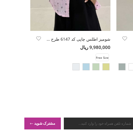
شومیز اطلس چاپی کد 6147 طرح ALO
کراپ کت لینن 
9,980,000 ریال
15,500,000 ریال
Free Size
Free Size
مشترک شوید