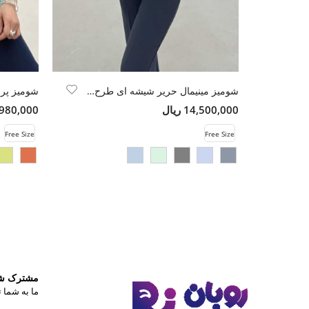
شومیز مینیمال حریر شیشه ای طرح محو
شومیز پری
14,500,000 ریال
13,980,000 
Free Size
Free Size
مشترک شوی
ما به شما ت