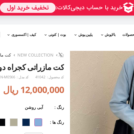
حصولات
بالاپوش
پایین پوش
بوت | کتونی
کیف | اکسسوری
NEW COLLECTION
کت ماز
کت مازراتی کجراه دو
کد محصول :
41042
کد مدل :
N-M0566
12,000,000 ریال
رنگ :
آبی روشن
رنگ ها :