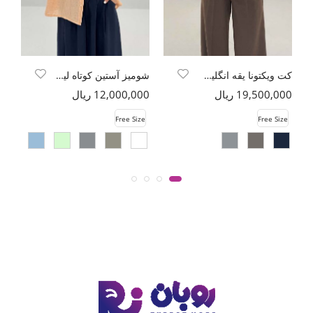
کت ویکتونا یقه انگلیسی
شومیز آستین کوتاه لینن اسلپ
19,500,000 ریال
12,000,000 ریال
00
e
Free Size
Free Size