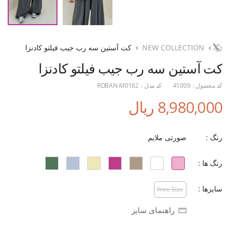
NEW COLLECTION
کت آستین سه رب جیب فیلتو کادنزا
کت آستین سه رب جیب فیلتو کادنزا
کد محصول :
41009
کد مدل :
ROBAN-M0182
8,980,000 ریال
رنگ :
صورتی ملایم
رنگ ها :
سایزها :
Free Size
راهنمای سایز