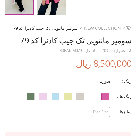
NEW COLLECTION
شومیز مانتویی تک جیب کادنزا کد 79
شومیز مانتویی تک جیب کادنزا کد 79
کد محصول :
40999
کد مدل :
ROBAN-M079
8,500,000 ریال
رنگ :
صورتی
رنگ ها :
سایزها :
Free Size