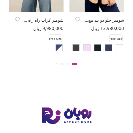
شومیز جلو دو بند مچ کش پاپیون گچی
شومیز کراپ راه راه مچ پاکتی
13,980,000 ریال
9,980,000 ریال
00
e
Free Size
Free Size