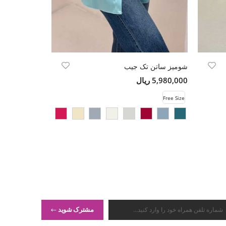
شومیز ساتن تک جیب
شومیز مانتویی
5,980,000 ریال
12,000,000 ریال
Free Size
Free Size
مشترک شوید