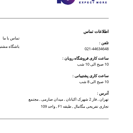
اطلاعات تماس
تماس با ما
تلفن :
باشگاه مشتر
021-44634648
ساعت کاری فروشگاه روبان :
10 صبح الی 10 شب
ساعت کاری پشتیبانی :
10 صبح الی 8 شب
آدرس :
تهران , فاز 2 شهرک اکباتان , میدان صارمی , مجتمع
تجاری تفریحی مگامال , طبقه F1 , واحد 109