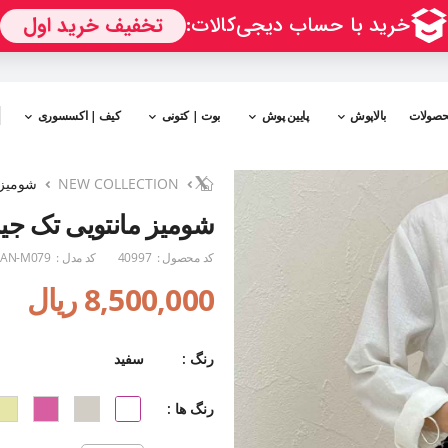
حصولات
بالاپوش
پایین پوش
بوت | کتونی
کیف | اکسسوری
NEW COLLECTION
شومیز م
شومیز مانتویی تک جیب 
کد محصول :
40997
کد مدل :
AN-M079
8,500,000 ریال
رنگ :
سفید
رنگ ها :