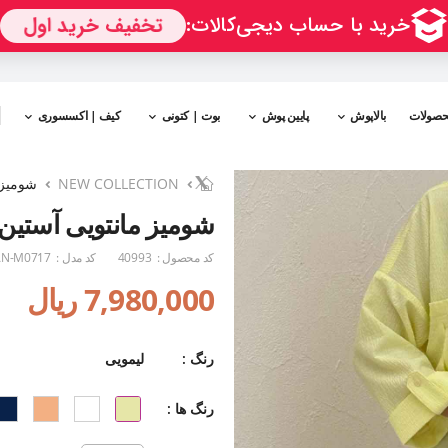
حصولات
بالاپوش
پایین پوش
بوت | کتونی
کیف | اکسسوری
NEW COLLECTION
شومیز 
شومیز مانتویی آستین
کد محصول :
40993
کد مدل :
N-M0717
7,980,000 ریال
رنگ :
لیمویی
رنگ ها :