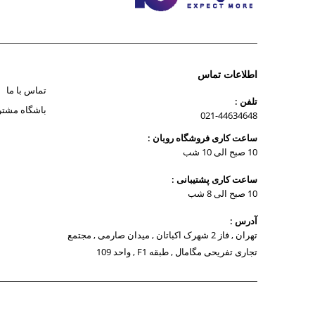
اطلاعات تماس
تماس با ما
تلفن :
باشگاه مشتر
021-44634648
ساعت کاری فروشگاه روبان :
10 صبح الی 10 شب
ساعت کاری پشتیبانی :
10 صبح الی 8 شب
آدرس :
تهران , فاز 2 شهرک اکباتان , میدان صارمی , مجتمع
تجاری تفریحی مگامال , طبقه F1 , واحد 109