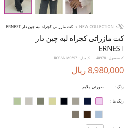
NEW COLLECTION
کت مازراتی کجراه لبه چین دار ERNEST
کت مازراتی کجراه لبه چین دار
ERNEST
کد محصول :
40978
کد مدل :
ROBAN-M0697
8,980,000 ریال
رنگ :
صورتی ملایم
رنگ ها :