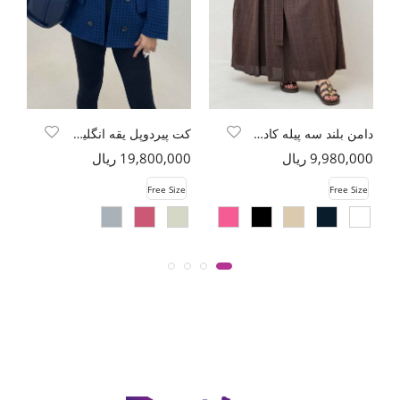
دامن بلند سه پیله کادنزا
کت پیردوپل یقه انگلیسی آستردار
9,980,000 ریال
19,800,000 ریال
00
e
Free Size
Free Size