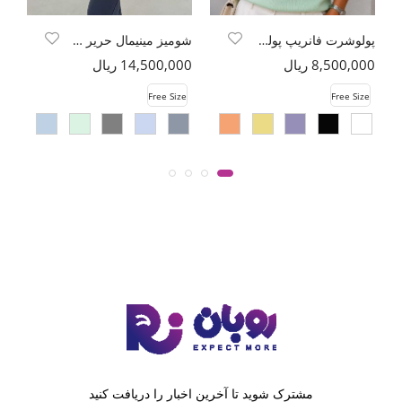
پولوشرت فانریپ پولو کد 5258
شومیز مینیمال حریر شیشه ای طرح محو
8,500,000 ریال
14,500,000 ریال
00
e
Free Size
Free Size
مشترک شوید تا آخرین اخبار را دریافت کنید