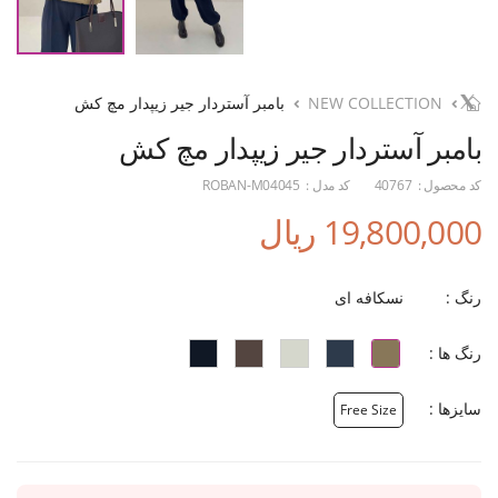
NEW COLLECTION
بامبر آستردار جیر زیپدار مچ کش
بامبر آستردار جیر زیپدار مچ کش
کد محصول :
40767
کد مدل :
ROBAN-M04045
19,800,000 ریال
رنگ :
نسکافه ای
رنگ ها :
سایزها :
Free Size