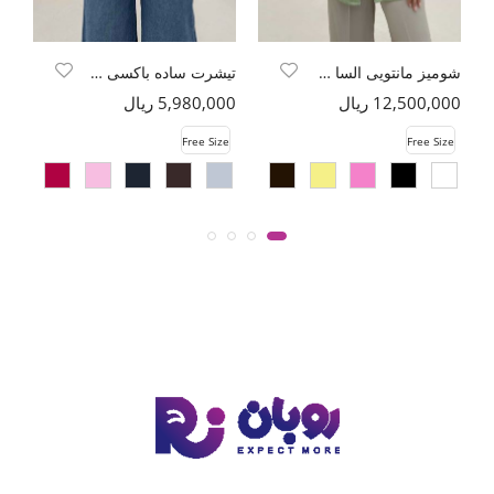
شومیز مانتویی السا مدل سویا
تیشرت ساده باکسی روبان کد 301
12,500,000 ریال
5,980,000 ریال
00
e
Free Size
Free Size