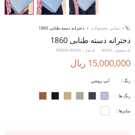
تمامی محصولات
دخترانه دسته طنابی 1860
دخترانه دسته طنابی 1860
کد محصول :
40436
کد مدل :
ROBAN-008536
15,000,000 ریال
رنگ :
آبی روشن
رنگ ها :
سایزها :