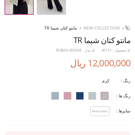
NEW COLLECTION
مانتو کتان شیما TR
مانتو کتان شیما TR
کد محصول :
40151
کد مدل :
ROBAN-009248
12,000,000 ریال
رنگ :
کرم
رنگ ها :
سایزها :
Free Size