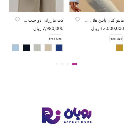
مانتو کتان پایین هلال TR
کت مازراتی دو جیب پاکتی پایین کات
شو
12,000,000 ریال
7,980,000 ریال
00
e
Free Size
Free Size