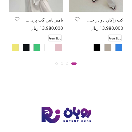
کت ژاکارد دو در جیب طرح بتجقه
بامبر پایین گت پری سیلک
13,980,000 ریال
13,980,000 ریال
00
e
Free Size
Free Size