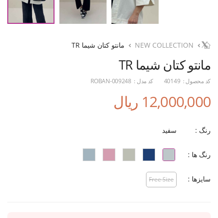
NEW COLLECTION
مانتو کتان شیما TR
مانتو کتان شیما TR
کد محصول :
40149
کد مدل :
ROBAN-009248
12,000,000 ریال
رنگ :
سفید
رنگ ها :
سایزها :
Free Size