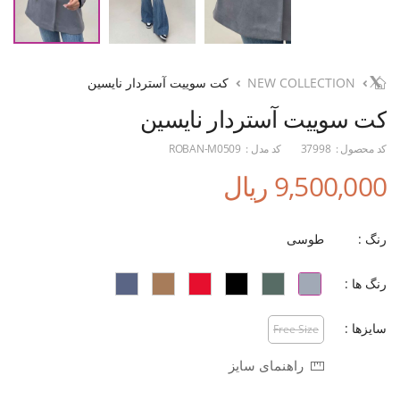
NEW COLLECTION
کت سوییت آستردار نایسین
کت سوییت آستردار نایسین
کد محصول :
37998
کد مدل :
ROBAN-M0509
9,500,000 ریال
رنگ :
طوسی
رنگ ها :
سایزها :
Free Size
راهنمای سایز