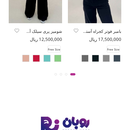
بامبر فوتر کجراه آستردار لرن
شومیز پری سیلک آستین تسمه
17,500,000 ریال
12,500,000 ریال
00
e
Free Size
Free Size