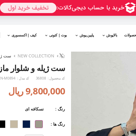
حصولات
بالاپوش
پایین پوش
بوت | کتونی
کیف | اکسسوری
NEW COLLECTION
ست ژیل
ست ژیله و شلوار مازر
کد محصول :
36808
کد مدل :
N-M0894
9,800,000 ریال
رنگ :
نسکافه ای
رنگ ها :