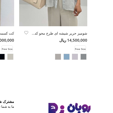
شومیز حریر شیشه ای طرح محو کد 7003
کت کسمه دو
14,500,000 ریال
12,000,000 
Free Size
Free Size
مشترک شوی
ما به شما ت