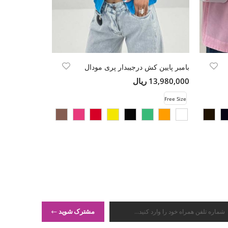
بامبر پایین کش درجیبدار پری مودال
بامبر پایین کش
13,980,000 ریال
13,980,000 ریال
Free Size
Free Size
مشترک شوید