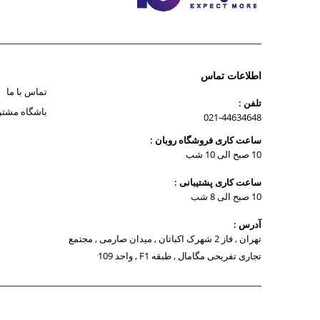
اطلاعات تماس
تماس با ما
تلفن :
باشگاه مشتر
021-44634648
ساعت کاری فروشگاه روبان :
10 صبح الی 10 شب
ساعت کاری پشتیبانی :
10 صبح الی 8 شب
آدرس :
تهران , فاز 2 شهرک اکباتان , میدان صارمی , مجتمع
تجاری تفریحی مگامال , طبقه F1 , واحد 109