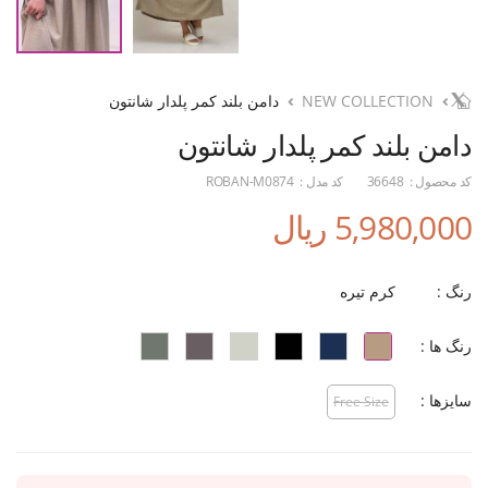
NEW COLLECTION
دامن بلند کمر پلدار شانتون
دامن بلند کمر پلدار شانتون
کد محصول :
36648
کد مدل :
ROBAN-M0874
5,980,000 ریال
رنگ :
کرم تیره
رنگ ها :
سایزها :
Free Size