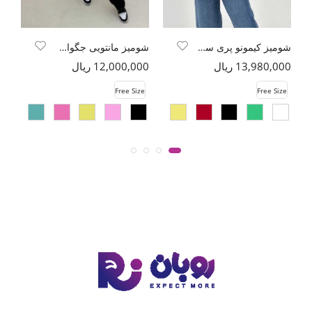
شومیز کیمونو پری سیلک کد 6175
شومیز مانتویی جگوار پاپیون
13,980,000 ریال
12,000,000 ریال
00
e
Free Size
Free Size