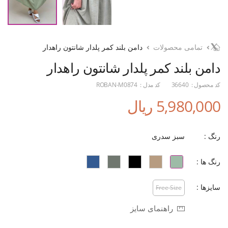
تمامی محصولات
دامن بلند کمر پلدار شانتون راهدار
دامن بلند کمر پلدار شانتون راهدار
کد محصول :
36640
کد مدل :
ROBAN-M0874
5,980,000 ریال
رنگ :
سبز سدری
رنگ ها :
سایزها :
Free Size
راهنمای سایز