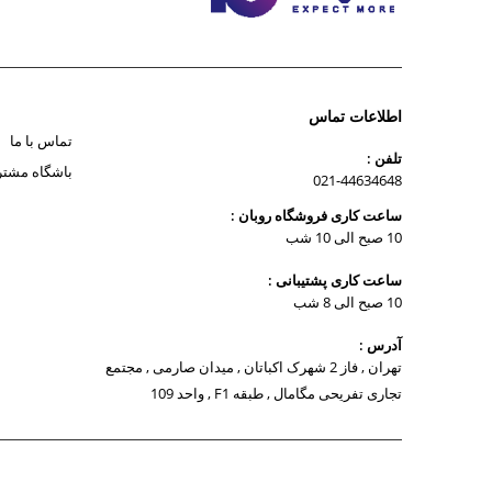
اطلاعات تماس
تماس با ما
تلفن :
باشگاه مشتر
021-44634648
ساعت کاری فروشگاه روبان :
10 صبح الی 10 شب
ساعت کاری پشتیبانی :
10 صبح الی 8 شب
آدرس :
تهران , فاز 2 شهرک اکباتان , میدان صارمی , مجتمع
تجاری تفریحی مگامال , طبقه F1 , واحد 109