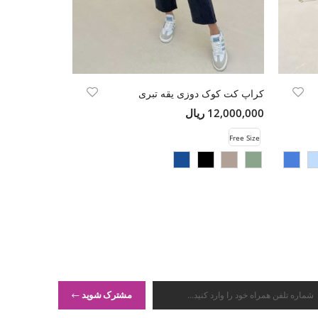
کراپ کت کوک دوزی یقه تبری
شومیز کراپ پ
12,000,000 ریال
5,980,000 ریال
Free Size
Free Size
مشترک شوید