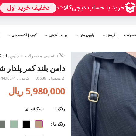
حصولات
بالاپوش
پایین پوش
بوت | کتونی
کیف | اکسسوری
تمامی محصولات
دامن بلند ک
دامن بلند کمر پلدار ش
کد محصول :
36638
کد مدل :
N-M0874
5,980,000 ریال
رنگ :
نسکافه ای
رنگ ها :