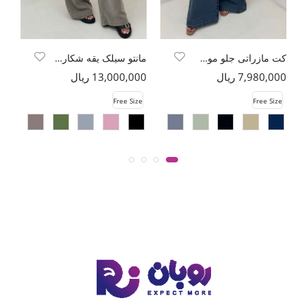
کت مازراتی جلو موجی تک دکمه
مانتو سیلک یقه شکاری TR
7,980,000 ریال
13,000,000 ریال
00
e
Free Size
Free Size