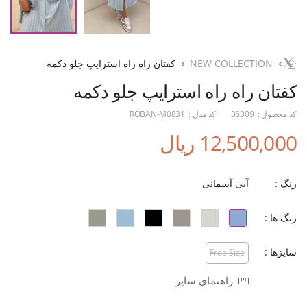
NEW COLLECTION
کفتان راه راه استرایپ جلو دکمه
کفتان راه راه استرایپ جلو دکمه
کد محصول :
36309
کد مدل :
ROBAN-M0831
12,500,000 ریال
رنگ :
آبی آسمانی
رنگ ها :
سایزها :
Free Size
راهنمای سایز