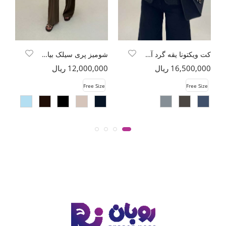
کت ویکتونا یقه گرد آستردار
شومیز پری سیلک بیانکا
16,500,000 ریال
12,000,000 ریال
00
e
Free Size
Free Size