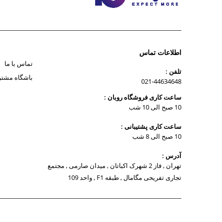
اطلاعات تماس
تماس با ما
تلفن :
باشگاه مشتر
021-44634648
ساعت کاری فروشگاه روبان :
10 صبح الی 10 شب
ساعت کاری پشتیبانی :
10 صبح الی 8 شب
آدرس :
تهران , فاز 2 شهرک اکباتان , میدان صارمی , مجتمع
تجاری تفریحی مگامال , طبقه F1 , واحد 109