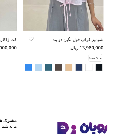
شومیز کراپ فول نگین دو بند
13,980,000 ریال
15,000,000 
Free Size
مشترک شوی
ما به شما ت