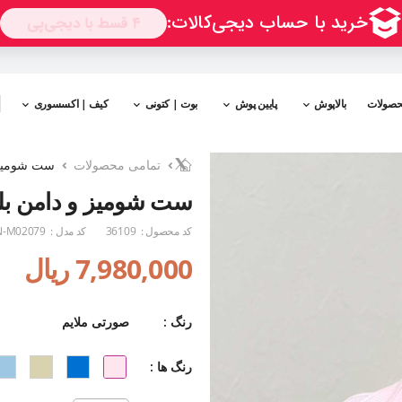
حصولات
بالاپوش
پایین پوش
بوت | کتونی
کیف | اکسسوری
تمامی محصولات
ست شومیز 
ست شومیز و دامن بلو
کد محصول :
36109
کد مدل :
-M02079
7,980,000 ریال
رنگ :
صورتی ملایم
رنگ ها :