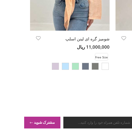
شومیز گره ای لینن اسلپ
شومیز کراپ را
11,000,000 ریال
9,980,000 ریال
Free Size
Free Size
مشترک شوید