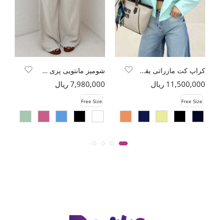
کراپ کت مازراتی یقه تبری
شومیز مانتویی پری راه راه تک جیب
11,500,000 ریال
7,980,000 ریال
00
e
Free Size
Free Size