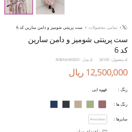
تمامی محصولات
ست پرینتی شومیز و دامن سارین کد 6
ست پرینتی شومیز و دامن سارین
کد 6
کد محصول :
36100
کد مدل :
ROBAN-M0835
12,500,000 ریال
رنگ :
قهوه ایی
رنگ ها :
سایزها :
Free Size
راهنمای سایز