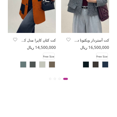
کت آستردار ویکتونا دو درجیب مچ دار
کت کتان کاپرا مدل کایوتی
16,500,000 ریال
14,500,000 ریال
00
e
Free Size
Free Size