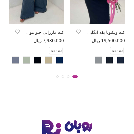
کت ویکتونا یقه انگلیسی
کت مازراتی جلو موجی تک دکمه
19,500,000 ریال
7,980,000 ریال
00
e
Free Size
Free Size