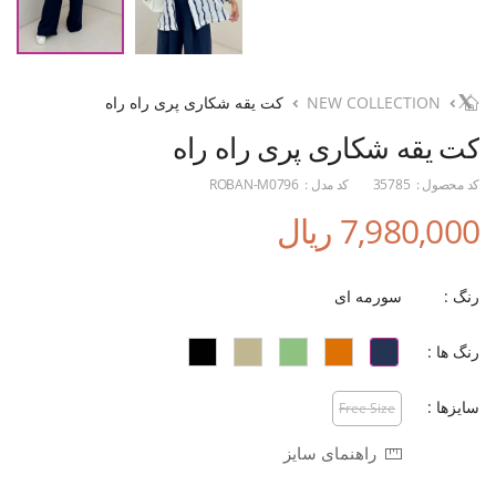
NEW COLLECTION
کت یقه شکاری پری راه راه
کت یقه شکاری پری راه راه
کد محصول :
35785
کد مدل :
ROBAN-M0796
7,980,000 ریال
رنگ :
سورمه ای
رنگ ها :
سایزها :
Free Size
راهنمای سایز