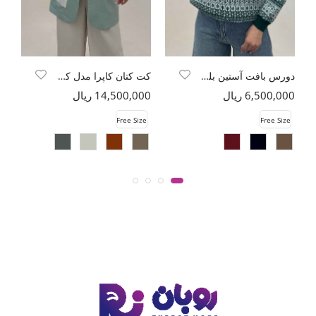
دورس بافت آستین بلند وینتچی
کت کتان کاپرا مدل کایوتی
6,500,000 ریال
14,500,000 ریال
00
e
Free Size
Free Size