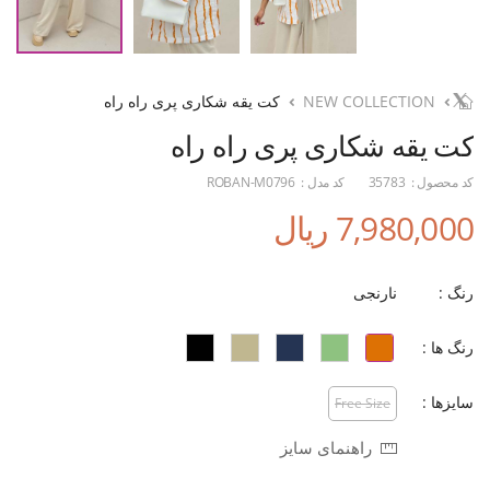
NEW COLLECTION
کت یقه شکاری پری راه راه
کت یقه شکاری پری راه راه
کد محصول :
35783
کد مدل :
ROBAN-M0796
7,980,000 ریال
رنگ :
نارنجی
رنگ ها :
سایزها :
Free Size
راهنمای سایز