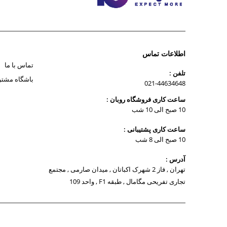
اطلاعات تماس
تماس با ما
تلفن :
باشگاه مشتر
021-44634648
ساعت کاری فروشگاه روبان :
10 صبح الی 10 شب
ساعت کاری پشتیبانی :
10 صبح الی 8 شب
آدرس :
تهران , فاز 2 شهرک اکباتان , میدان صارمی , مجتمع
تجاری تفریحی مگامال , طبقه F1 , واحد 109