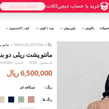
حصولات
بالاپوش
پایین پوش
بوت | کتونی
کیف | اکسسوری
NEW COLLECTION
مانتو پ
مانتو پشت ریلی دو بند
کد محصول :
35468
کد مدل :
N-M0800
6,500,000 ریال
رنگ :
نسکافه ای
رنگ ها :