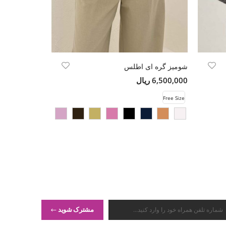
شومیز گره ای اطلس
کت فوتر خط چین 
6,500,000 ریال
17,500,000 ریال
Free Size
Free Size
مشترک شوید