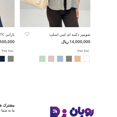
شومیز دکمه ای لینن اسلپ
بارانی TC یقه دو حالته
14,000,000 ریال
14,500,000 
Free Size
Free Size
مشترک شوی
ما به شما ت