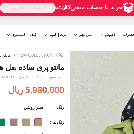
حصولات
بالاپوش
پایین پوش
بوت | کتونی
کیف | اکسسوری
NEW COLLECTION
مانتو 
مانتو پری ساده بغل ه
کد محصول :
35302
کد مدل :
N-M0780
5,980,000 ریال
رنگ :
سبز روشن
رنگ ها :