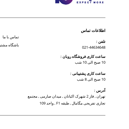
اطلاعات تماس
تماس با ما
تلفن :
باشگاه مشتر
021-44634648
ساعت کاری فروشگاه روبان :
10 صبح الی 10 شب
ساعت کاری پشتیبانی :
10 صبح الی 8 شب
آدرس :
تهران , فاز 2 شهرک اکباتان , میدان صارمی , مجتمع
تجاری تفریحی مگامال , طبقه F1 , واحد 109