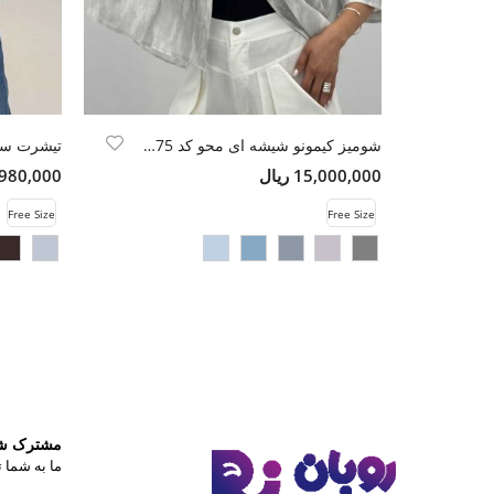
شومیز کیمونو شیشه ای محو کد 6175
تیشرت ساده
15,000,000 ریال
5,980,000 ری
Free Size
Free Size
مشترک شوی
ما به شما ت