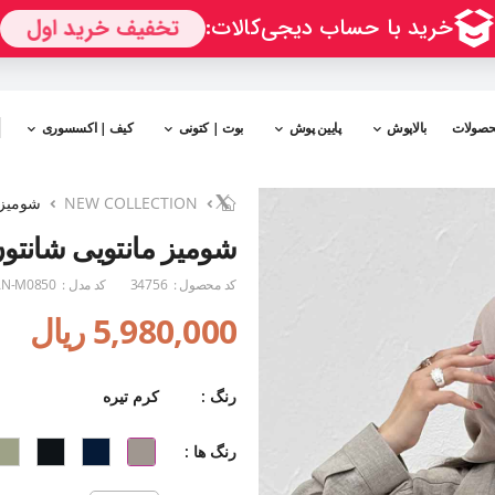
حصولات
بالاپوش
پایین پوش
بوت | کتونی
کیف | اکسسوری
NEW COLLECTION
شومیز 
شومیز مانتویی شانتون
کد محصول :
34756
کد مدل :
N-M0850
5,980,000 ریال
رنگ :
کرم تیره
رنگ ها :