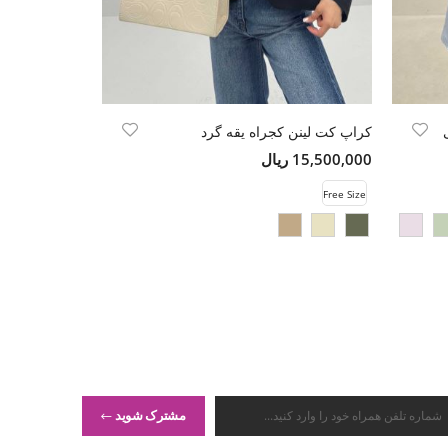
کراپ کت لینن کجراه یقه گرد
شومیز کراپ فو
15,500,000 ریال
13,980,000 ریال
Free Size
Free Size
مشترک شوید