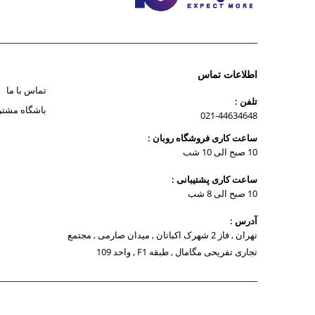
اطلاعات تماس
تماس با ما
تلفن :
باشگاه مشتر
021-44634648
ساعت کاری فروشگاه روبان :
10 صبح الی 10 شب
ساعت کاری پشتیبانی :
10 صبح الی 8 شب
آدرس :
تهران , فاز 2 شهرک اکباتان , میدان صارمی , مجتمع
تجاری تفریحی مگامال , طبقه F1 , واحد 109