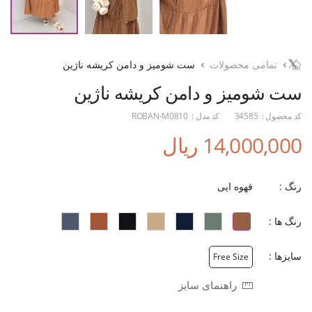
تمامی محصولات
ست شومیز و دامن کریشه ناژین
ست شومیز و دامن کریشه ناژین
کد محصول :
34585
کد مدل :
ROBAN-M0810
14,000,000 ریال
رنگ :
قهوه ایی
رنگ ها :
سایزها :
Free Size
راهنمای سایز