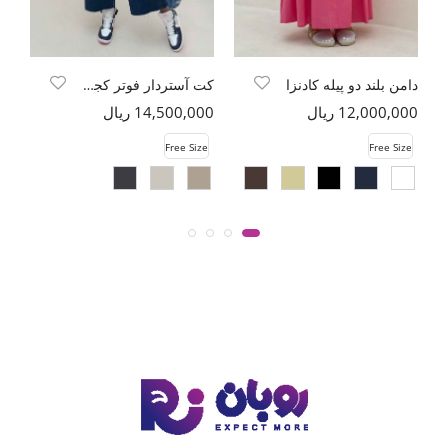
دامن بلند دو پیله کادنزا
کت آستردار فوتر کجراه چهار دکمه نوبو
12,000,000 ریال
14,500,000 ریال
00
e
Free Size
Free Size