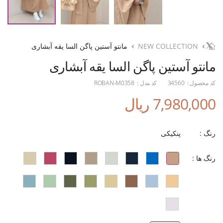
NEW COLLECTION
مانتو آستین پاگن السا یقه آبشاری
مانتو آستین پاگن السا یقه آبشاری
کد محصول :
34560
کد مدل :
ROBAN-M0358
7,980,000 ریال
رنگ :
پنکیکی
رنگ ها :