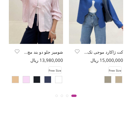
کت ژاکارد موجی تک دکمه طرح بتجقه
شومیز جلو دو بند مچ کش پاپیون گچی
15,000,000 ریال
13,980,000 ریال
00
e
Free Size
Free Size