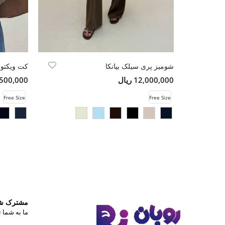
شومیز پری سیلک بیانکا
کت ویکتونا
12,000,000 ریال
16,500,000 
Free Size
Free Size
مشترک شوی
ما به شما ت