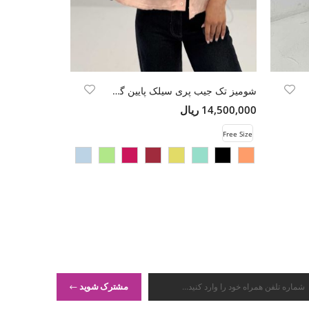
شومیز تک جیب پری سیلک پایین گت دار
دامن بلند سه 
14,500,000 ریال
12,000,000 ریال
Free Size
Free Size
مشترک شوید