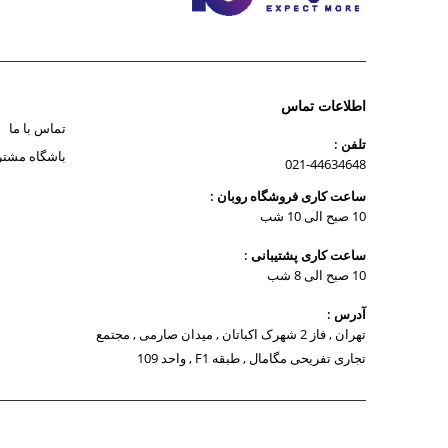
اطلاعات تماس
تماس با ما
تلفن :
باشگاه مشتر
021-44634648
ساعت کاری فروشگاه روبان :
10 صبح الی 10 شب
ساعت کاری پشتیبانی :
10 صبح الی 8 شب
آدرس :
تهران , فاز 2 شهرک اکباتان , میدان صارمی , مجتمع
تجاری تفریحی مگامال , طبقه F1 , واحد 109