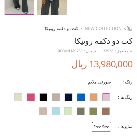
NEW COLLECTION
کت دو دکمه رونیکا
کت دو دکمه رونیکا
کد محصول :
32938
کد مدل :
ROBAN-M0738
13,980,000 ریال
رنگ :
صورتی ملایم
رنگ ها :
سایزها :
Free Size