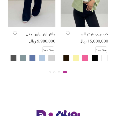
کت جیب فیلتو السا
مانتو لینن پایین هلال دو جیب TR
15,000,000 ریال
9,980,000 ریال
00
e
Free Size
Free Size